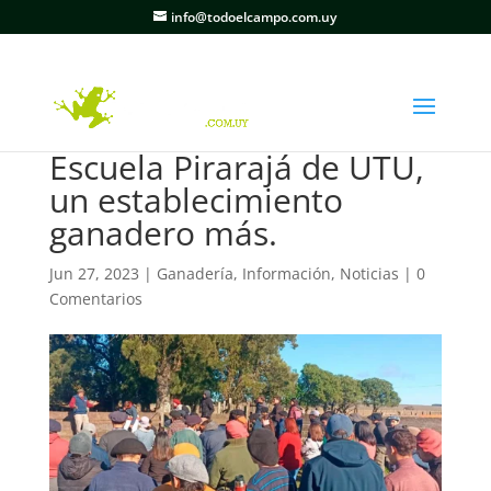
info@todoelcampo.com.uy
Escuela Pirarajá de UTU,
un establecimiento
ganadero más.
Jun 27, 2023
|
Ganadería
,
Información
,
Noticias
|
0
Comentarios