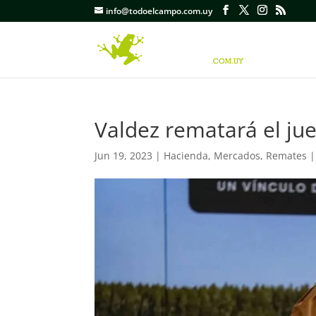
info@todoelcampo.com.uy
Valdez rematará el jue
Jun 19, 2023
|
Hacienda
,
Mercados
,
Remates