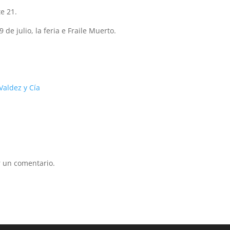
te 21.
de julio, la feria e Fraile Muerto.
 Valdez y Cía
 un comentario.