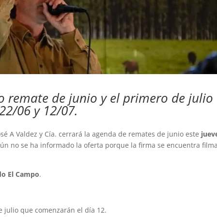
mo remate de junio y el primero de julio
 22/06 y 12/07.
José A Valdez y Cía. cerrará la agenda de remates de junio este
juev
 aún no se ha informado la oferta porque la firma se encuentra fil
do El Campo
.
e julio que comenzarán el día 12.