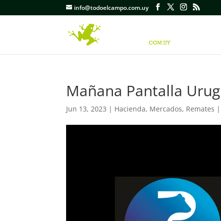
info@todoelcampo.com.uy
Mañana Pantalla Urug
Jun 13, 2023
|
Hacienda
,
Mercados
,
Remates