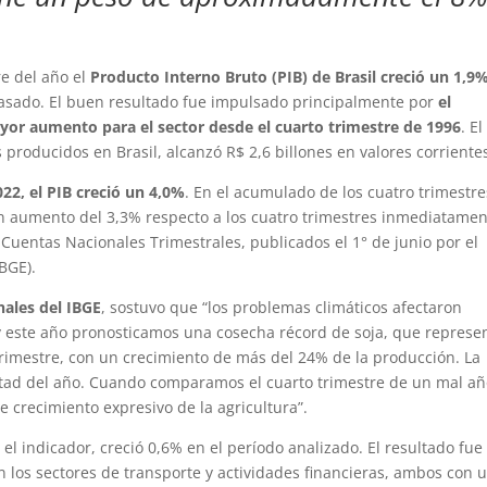
re del año el
Producto Interno Bruto (PIB) de Brasil creció un 1,9
pasado. El buen resultado fue impulsado principalmente por
el
ayor aumento para el sector desde el cuarto trimestre de 1996
. El
s producidos en Brasil, alcanzó R$ 2,6 billones en valores corriente
22, el PIB creció un 4,0%
. En el acumulado de los cuatro trimestre
 un aumento del 3,3% respecto a los cuatro trimestres inmediatame
Cuentas Nacionales Trimestrales, publicados el 1° de junio por el
IBGE).
nales del IBGE
, sostuvo que “los problemas climáticos afectaron
y este año pronosticamos una cosecha récord de soja, que represe
rimestre, con un crecimiento de más del 24% de la producción. La
itad del año. Cuando comparamos el cuarto trimestre de un mal a
 crecimiento expresivo de la agricultura”.
 el indicador, creció 0,6% en el período analizado. El resultado fue
los sectores de transporte y actividades financieras, ambos con 