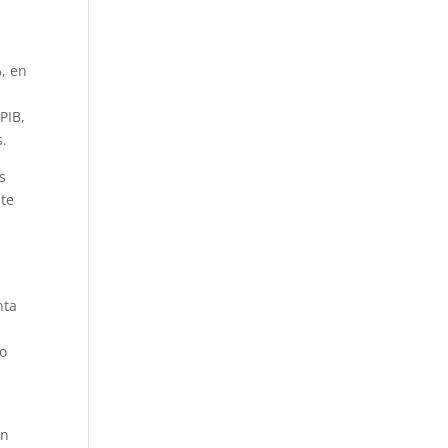
%
, en
 PIB,
s.
s
nte
nta
ño
un