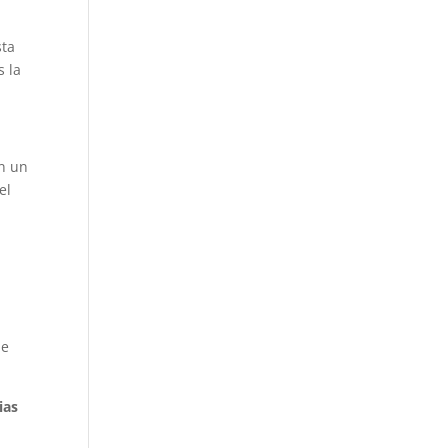
sta
s la
on un
el
de
ias