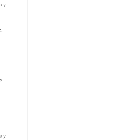
a y
C.
e
 y
a
a y