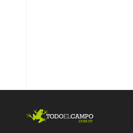
Fac
Twit
Link
ebo
ter
edI
ok
n