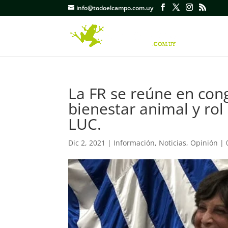
info@todoelcampo.com.uy
La FR se reúne en con
bienestar animal y rol
LUC.
Dic 2, 2021
|
Información
,
Noticias
,
Opinión
|