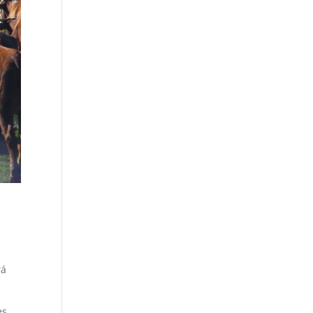
rá
es