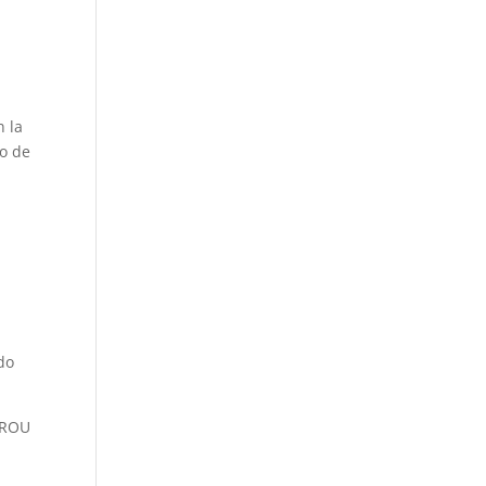
n la
no de
do
 BROU