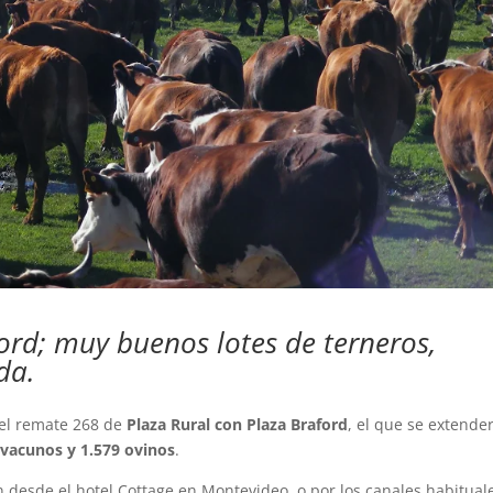
ord; muy buenos lotes de terneros,
da.
el remate 268 de
Plaza Rural con Plaza Braford
, el que se extende
 vacunos y 1.579 ovinos
.
 desde el hotel Cottage en Montevideo, o por los canales habitual