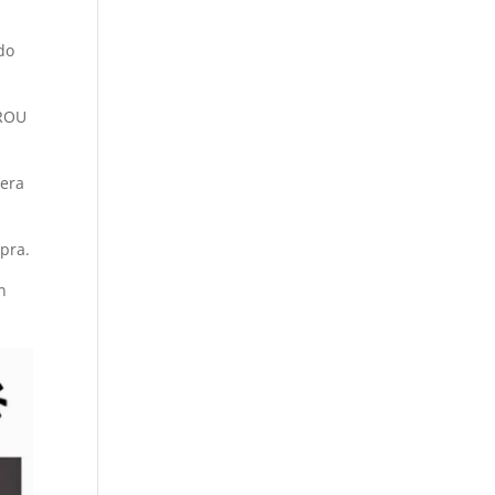
do
BROU
iera
pra.
n