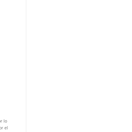
r lo
or el