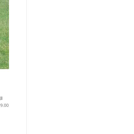
El
09.00