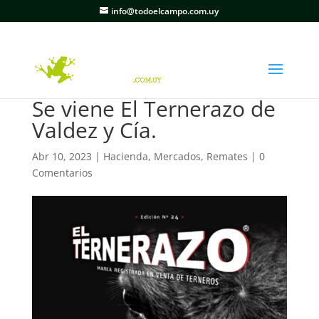
info@todoelcampo.com.uy
Se viene El Ternerazo de
Valdez y Cía.
Abr 10, 2023
|
Hacienda
,
Mercados
,
Remates
|
0
Comentarios