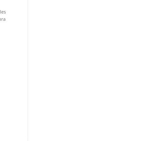
les
pra