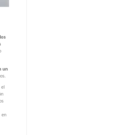
los
s
o
n un
os.
, el
ón
os
a en