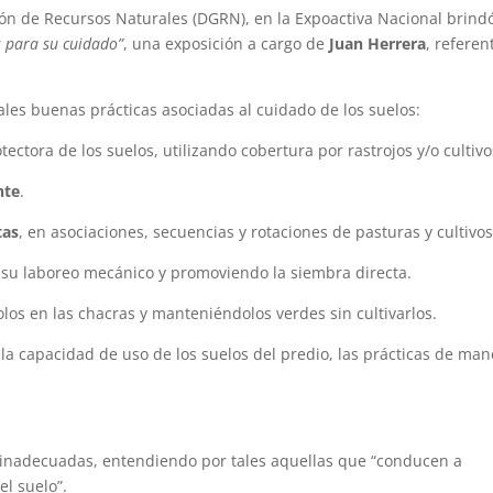
ión de Recursos Naturales (DGRN), en la Expoactiva Nacional brind
s para su cuidado”
, una exposición a cargo de
Juan Herrera
, referen
ales buenas prácticas asociadas al cuidado de los suelos:
tectora de los suelos, utilizando cobertura por rastrojos y/o cultivo
nte
.
tas
, en asociaciones, secuencias y rotaciones de pasturas y cultivos
o su laboreo mecánico y promoviendo la siembra directa.
dolos en las chacras y manteniéndolos verdes sin cultivarlos.
a capacidad de uso de los suelos del predio, las prácticas de man
as inadecuadas, entendiendo por tales aquellas que “conducen a
el suelo”.