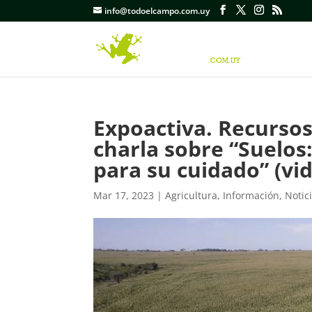
info@todoelcampo.com.uy
Expoactiva. Recurso
charla sobre “Suelos
para su cuidado” (vid
Mar 17, 2023
|
Agricultura
,
Información
,
Notic