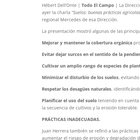
Hébert Dell’Onte |
Todo El Campo
| La Direcc
ayer la charla
“Suelos: buenas prácticas agrícola
regional Mercedes de esa Dirección.
La presentación mostró algunas de las princip
Mejorar y mantener la cobertura orgánica
pro
Evitar dejar surcos en el sentido de la pendie
Cultivar un amplio rango de especies de plan
Minimizar el disturbio de los suelos
, evitand
Respetar los desagües naturales
, identificán
Planificar el uso del suelo
teniendo en cuenta l
la secuencia de cultivos y la erosión tolerable.
PRÁCTICAS INADECUADAS.
Juan Herrera también se refirió a las práctic
aumentar el riesgo de erosión y degradación d