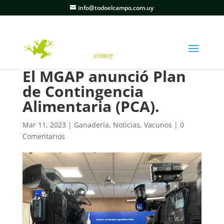
info@todoelcampo.com.uy
El MGAP anunció Plan
de Contingencia
Alimentaria (PCA).
Mar 11, 2023
|
Ganadería
,
Noticias
,
Vacunos
|
0
Comentarios