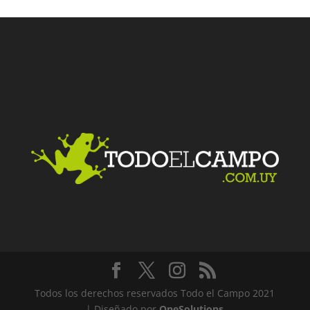
Facebook
Twitter
LinkedIn
Me gusta
Todos los derechos reservados Todo el Campo 2021
| Diseñado por
OneSolutions