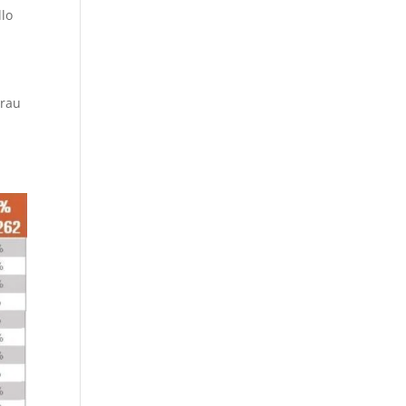
llo
rrau