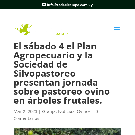
info@todoelcampo.com.uy
El sábado 4 el Plan
Agropecuario y la
Sociedad de
Silvopastoreo
presentan jornada
sobre pastoreo ovino
en árboles frutales.
Mar 2, 2023
|
Granja
,
Noticias
,
Ovinos
|
0
Comentarios