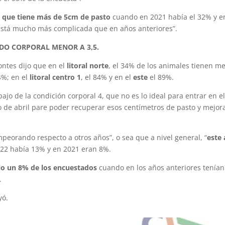
ca que tiene más de 5cm de pasto
cuando en 2021 había el 32% y e
a está mucho más complicada que en años anteriores”.
DO CORPORAL MENOR A 3,5.
ontes dijo que en el
litoral norte
, el 34% de los animales tienen m
4%; en el
litoral centro 1
, el 84% y en el
este
el 89%.
ajo de la condición corporal 4, que no es lo ideal para entrar en e
o de abril pare poder recuperar esos centímetros de pasto y mejora
peorando respecto a otros años”, o sea que a nivel general, “
este
22 había 13% y en 2021 eran 8%.
lo un 8% de los encuestados
cuando en los años anteriores tenían
.
yó.