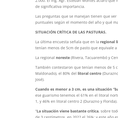
2.000. El Ing. Agr. Esteban Montes aclaró que
de significativa importancia.
Las preguntas que se manejan tienen que ver c
puntuales según el momento del año y qué ma
SITUACIÓN CRÍTICA DE LAS PASTURAS.
La última encuesta señala que en la
regional l
tenían menos de 5cm de pasto que equivale a 1
La regional
noreste
(Rivera, Tacuarembó y Cer
También contestaron que tenían menos de 5 c
Maldonado), el 80% del
litoral centro
(Durazno,
José).
Cuando es menor a 3 cm, es una situación “b
ese guarismo tenemos el 61% en el litoral norte,
1, y 46% en litoral centro 2 (Durazno y Florida).
“
La situación viene bastante crítica
, sobre to
de 3 centímetros, en 2022 el 26%; y este año e