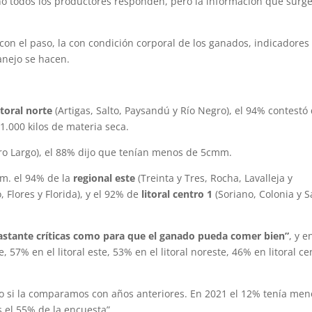
 no todos los productores responden, pero la información que surge
on el paso, la con condición corporal de los ganados, indicadores
nejo se hacen.
itoral norte
(Artigas, Salto, Paysandú y Río Negro), el 94% contestó
.000 kilos de materia seca.
ro Largo), el 88% dijo que tenían menos de 5cmm.
m. el 94% de la
regional este
(Treinta y Tres, Rocha, Lavalleja y
 Flores y Florida), y el 92% de
litoral centro 1
(Soriano, Colonia y 
astante críticas como para que el ganado pueda comer bien”
, y e
 57% en el litoral este, 53% en el litoral noreste, 46% en litoral ce
do si la comparamos con años anteriores. En 2021 el 12% tenía men
s el 55% de la encuesta”.