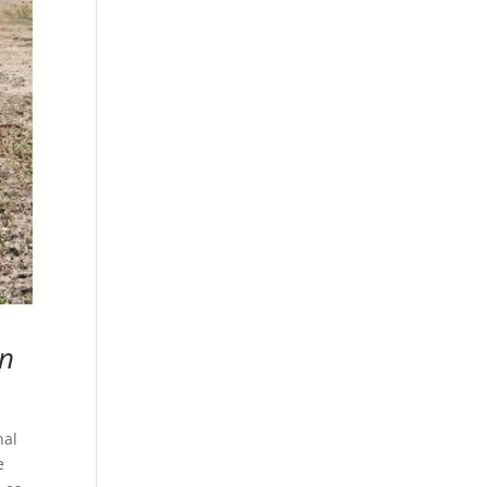
an
nal
e