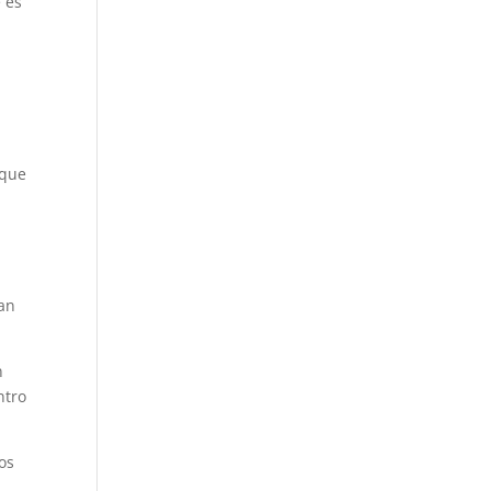
 es
 que
San
n
ntro
os