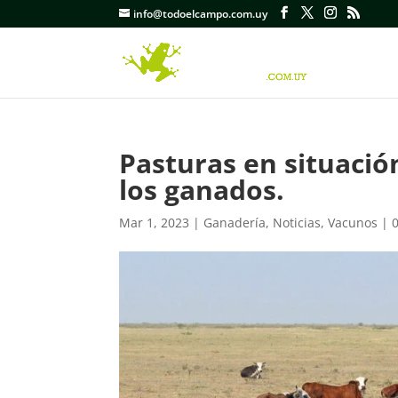
info@todoelcampo.com.uy
Pasturas en situació
los ganados.
Mar 1, 2023
|
Ganadería
,
Noticias
,
Vacunos
|