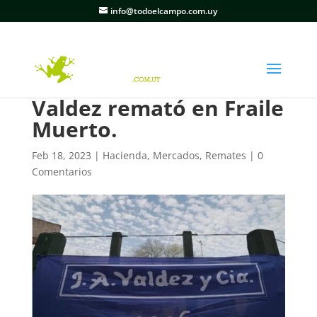
info@todoelcampo.com.uy
Valdez remató en Fraile
Muerto.
Feb 18, 2023
|
Hacienda
,
Mercados
,
Remates
|
0
Comentarios