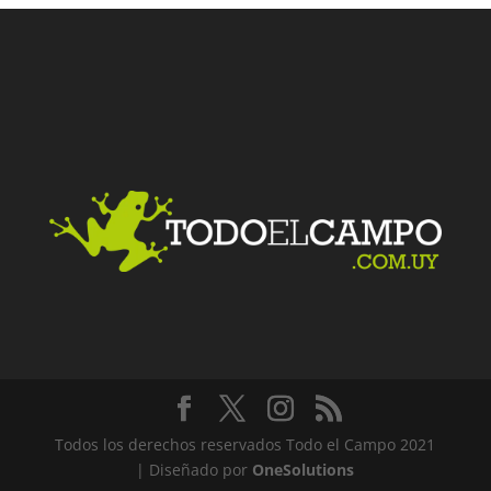
Facebook
Twitter
LinkedIn
Me gusta
Todos los derechos reservados Todo el Campo 2021
| Diseñado por
OneSolutions