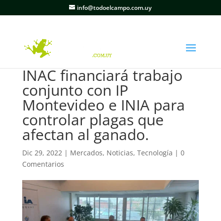
info@todoelcampo.com.uy
INAC financiará trabajo
conjunto con IP
Montevideo e INIA para
controlar plagas que
afectan al ganado.
Dic 29, 2022
|
Mercados
,
Noticias
,
Tecnología
|
0
Comentarios