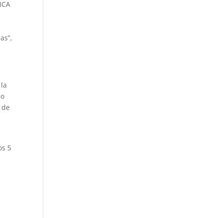
IICA
as”,
 la
do
 de
os 5