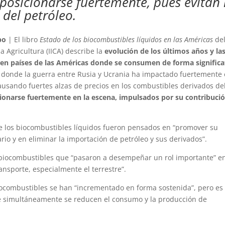
posicionarse fuertemente, pues evitan 
 del petróleo.
po
| El libro
Estado de los biocombustibles líquidos en las Américas
de
a Agricultura (IICA) describe la
evolución de los últimos años y la
 en países de las Américas donde se consumen de forma significa
o, donde la guerra entre Rusia y Ucrania ha impactado fuertemente
causando fuertes alzas de precios en los combustibles derivados de
ionarse fuertemente en la escena, impulsados por su contribuci
e los biocombustibles líquidos fueron pensados en “promover su
rio y en eliminar la importación de petróleo y sus derivados”.
 biocombustibles que “pasaron a desempeñar un rol importante” en
ansporte, especialmente el terrestre”.
iocombustibles se han “incrementado en forma sostenida”, pero es
ue simultáneamente se reducen el consumo y la producción de