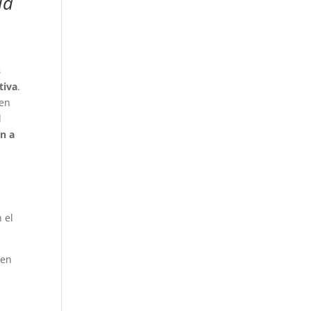
la
l
s
tiva
.
 en
l
ón a
 el
 en