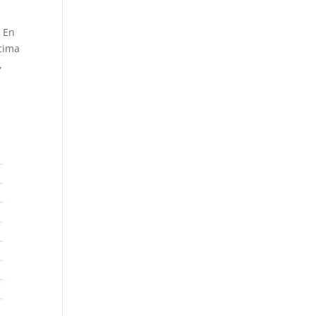
. En
ncima
,