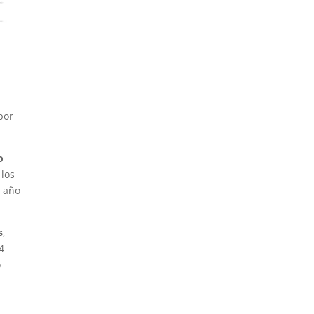
 por
o
 los
l año
s
,
4
o