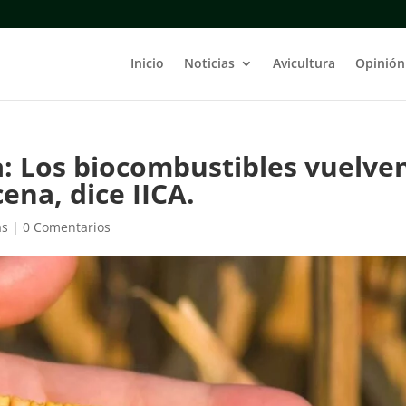
Inicio
Noticias
Avicultura
Opinión
a: Los biocombustibles vuelve
ena, dice IICA.
as
|
0 Comentarios