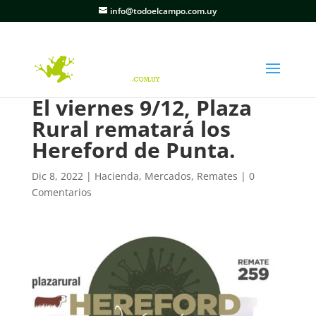
info@todoelcampo.com.uy
El viernes 9/12, Plaza
Rural rematará los
Hereford de Punta.
Dic 8, 2022
|
Hacienda
,
Mercados
,
Remates
|
0
Comentarios