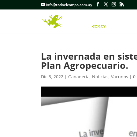
info@todoelcampo.com.uy
La invernada en siste
Plan Agropecuario.
Dic 3, 2022
|
Ganadería
,
Noticias
,
Vacunos
|
0