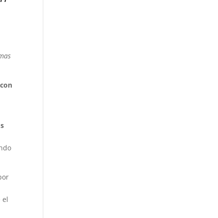
emas
 con
os
ando
por
 el