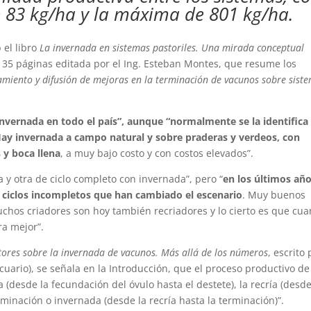
83 kg/ha y la máxima de 801 kg/ha.
 el libro
La invernada en sistemas pastoriles. Una mirada conceptual
 135 páginas editada por el Ing. Esteban Montes, que resume los
amiento y difusión de mejoras en la terminación de vacunos sobre sist
nvernada en todo el país”, aunque “normalmente se la identifica
. Hay invernada a campo natural y sobre praderas y verdeos, con
 y boca llena
, a muy bajo costo y con costos elevados”.
 y otra de ciclo completo con invernada”, pero “
en los últimos añ
os ciclos incompletos que han cambiado el escenario
. Muy buenos
chos criadores son hoy también recriadores y lo cierto es que cu
ra mejor”.
ctores sobre la invernada de vacunos. Más allá de los números
, escrito 
cuario), se señala en la Introducción, que el proceso productivo de
a (desde la fecundación del óvulo hasta el destete), la recría (desde
rminación o invernada (desde la recría hasta la terminación)”.