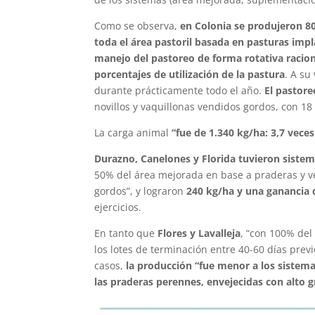
Como se observa,
en Colonia se produjeron 8
toda el área pastoril basada en pasturas impla
manejo del pastoreo de forma rotativa raciona
porcentajes de utilización de la pastura
. A su
durante prácticamente todo el año.
El pastor
novillos y vaquillonas vendidos gordos, con 18
La carga animal
“fue de 1.340 kg/ha: 3,7 vece
Durazno, Canelones y Florida tuvieron sistema
50% del área mejorada en base a praderas y v
gordos”, y lograron
240 kg/ha y una ganancia 
ejercicios.
En tanto que
Flores y Lavalleja
, “con 100% de
los lotes de terminación entre 40-60 días prev
casos,
la producción “fue menor a los sistem
las praderas perennes, envejecidas con alto