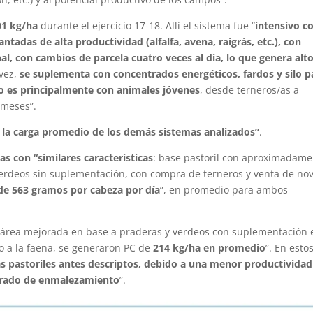
01 kg/ha
durante el ejercicio 17-18. Allí el sistema fue “
intensivo c
ntadas de alta productividad (alfalfa, avena, raigrás, etc.), con
l, con cambios de parcela cuatro veces al día, lo que genera alt
 vez,
se suplementa con concentrados energéticos, fardos y silo 
eo es principalmente con animales jóvenes
, desde terneros/as a
 meses”.
s la carga promedio de los demás sistemas analizados”
.
s con “similares características
: base pastoril con aproximadame
erdeos sin suplementación, con compra de terneros y venta de nov
de 563 gramos por cabeza por día
”, en promedio para ambos
l área mejorada en base a praderas y verdeos con suplementación 
io a la faena, se generaron PC de
214 kg/ha en promedio
”. En esto
as pastoriles antes descriptos, debido a una menor productividad
 grado de enmalezamiento
”.