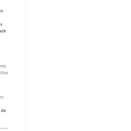
on
os
pack
nte
illos
en
s
 de