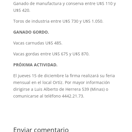
Ganado de manufactura y conserva entre U$S 110 y
U$S 420.
Toros de industria entre U$S 730 y U$S 1.050.
GANADO GORDO.
Vacas carnudas U$S 485.
Vacas gordas entre U$S 675 y U$S 870.
PRÓXIMA ACTIVIDAD.
El jueves 15 de diciembre la firma realizará su feria
mensual en el local Ortíz. Por mayor información
dirigirse a Luis Alberto de Herrera 539 (Minas) o
comunicarse al teléfono 4442.21.73.
Enviar comentario