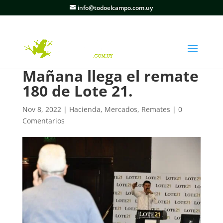
info@todoelcampo.com.uy
Mañana llega el remate
180 de Lote 21.
Nov 8, 2022
|
Hacienda
,
Mercados
,
Remates
|
0
Comentarios