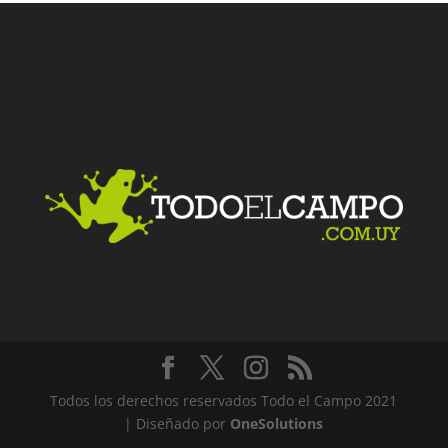
Facebook
Twitter
LinkedIn
Me gusta
Todos los derechos reservados Todo el Campo 2021
| Diseñado por
OneSolutions