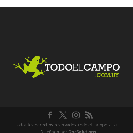
Facebook
Twitter
LinkedIn
Me gusta
Todos los derechos reservados Todo el Campo 2021
| Diseñado por
OneSolutions