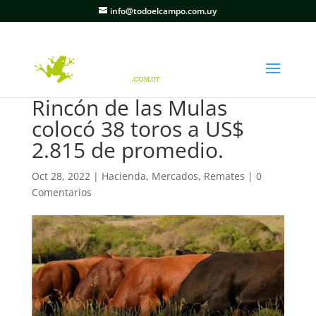
info@todoelcampo.com.uy
Rincón de las Mulas
colocó 38 toros a US$
2.815 de promedio.
Oct 28, 2022
|
Hacienda
,
Mercados
,
Remates
|
0
Comentarios