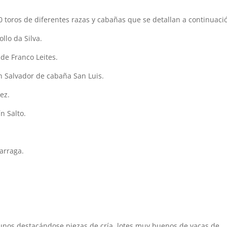
0 toros de diferentes razas y cabañas que se detallan a continuaci
llo da Silva.
de Franco Leites.
n Salvador de cabaña San Luis.
ez.
n Salto.
larraga.
cunos destacándose piezas de cría, lotes muy buenos de vacas de