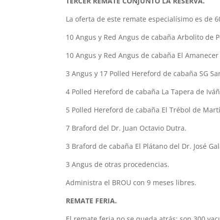
TERCER REMATE CONJUNTO LA RESERVA.
La oferta de este remate especialísimo es de 6
10 Angus y Red Angus de cabaña Arbolito de Po
10 Angus y Red Angus de cabaña El Amanecer 
3 Angus y 17 Polled Hereford de cabaña SG Sa
4 Polled Hereford de cabaña La Tapera de Iváñ
5 Polled Hereford de cabaña El Trébol de Martí
7 Braford del Dr. Juan Octavio Dutra.
3 Braford de cabaña El Plátano del Dr. José Ga
3 Angus de otras procedencias.
Administra el BROU con 9 meses libres.
REMATE FERIA.
El remate feria no se queda atrás: son 300 va