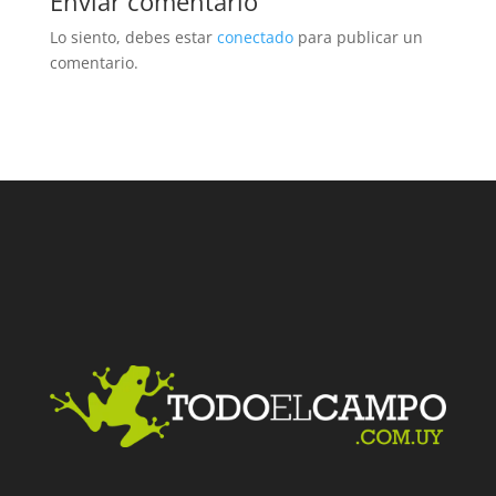
Enviar comentario
Lo siento, debes estar
conectado
para publicar un
comentario.
Facebook
Twitter