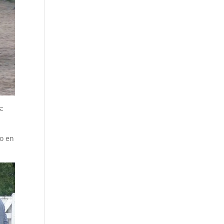
:
bo en