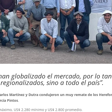
o han globalizado el mercado, por lo ta
egionalizados, sino a todo el país”.
Carlos Martínez y Dutra condujeron un muy remate de los Herefo
cía Pintos
.
 máximo, US$ 2.280 mínimo y US$ 2.800 promedio.