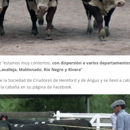
e “estamos muy contentos,
con dispersión a varios departamentos
 Lavalleja, Maldonado, Rio Negro y Rivera”
.
de la Sociedad de Criadores de Hereford y de Angus y se llevó a ca
ió la cabaña en su página de Facebook.