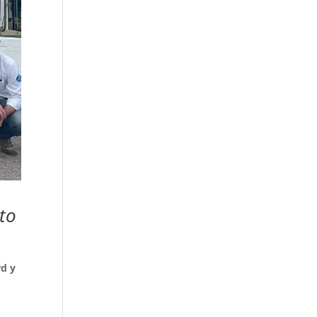
nto
rd y