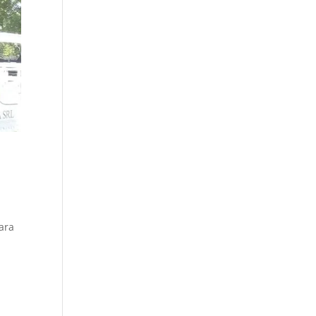
para
e