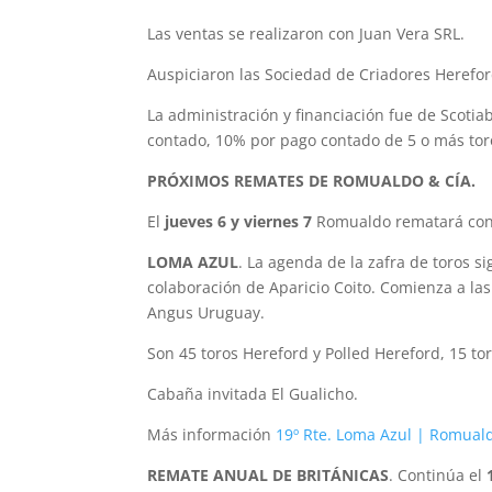
Las ventas se realizaron con Juan Vera SRL.
Auspiciaron las Sociedad de Criadores Herefor
La administración y financiación fue de Scoti
contado, 10% por pago contado de 5 o más toro
PRÓXIMOS REMATES DE ROMUALDO & CÍA.
El
jueves 6 y viernes 7
Romualdo rematará con 
LOMA AZUL
. La agenda de la zafra de toros s
colaboración de Aparicio Coito. Comienza a las
Angus Uruguay.
Son 45 toros Hereford y Polled Hereford, 15 to
Cabaña invitada El Gualicho.
Más información
19º Rte. Loma Azul | Romuald
REMATE ANUAL DE BRITÁNICAS
. Continúa el