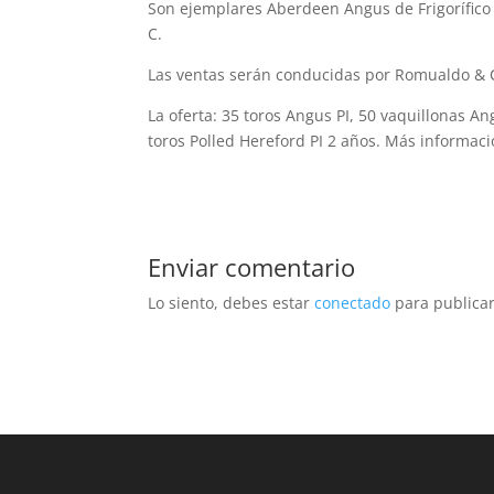
Son ejemplares Aberdeen Angus de Frigorífico
C.
Las ventas serán conducidas por Romualdo & Ci
La oferta: 35 toros Angus PI, 50 vaquillonas An
toros Polled Hereford PI 2 años. Más informac
Enviar comentario
Lo siento, debes estar
conectado
para publicar