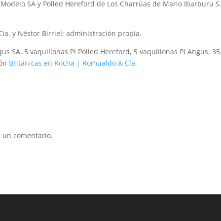
 Modelo SA y Polled Hereford de Los Charrúas de Mario Ibarburu S
a. y Néstor Birriel; administración propia.
gus SA, 5 vaquillonas PI Polled Hereford, 5 vaquillonas PI Angus, 35
ión
Británicas en Rocha | Romualdo & Cía.
 un comentario.