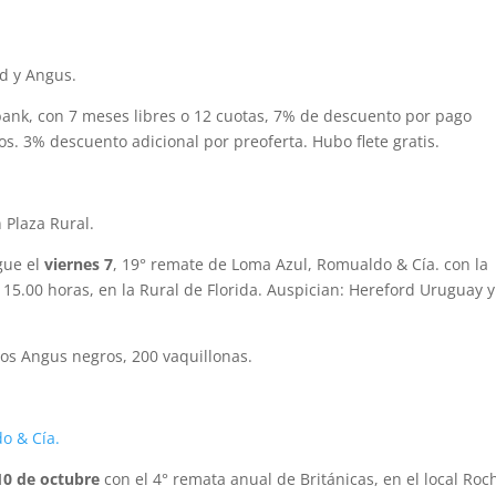
d y Angus.
abank, con 7 meses libres o 12 cuotas, 7% de descuento por pago
s. 3% descuento adicional por preoferta. Hubo flete gratis.
Plaza Rural.
igue el
viernes 7
, 19° remate de Loma Azul, Romualdo & Cía. con la
 15.00 horas, en la Rural de Florida. Auspician: Hereford Uruguay y
ros Angus negros, 200 vaquillonas.
o & Cía.
10 de octubre
con el 4° remata anual de Británicas, en el local Roc