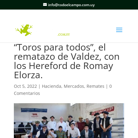
info@todoelcampo.com.uy
“Toros para todos”, el
rematazo de Valdez, con
los Hereford de Romay
Elorza.
Oct 5, 2022
|
Hacienda
,
Mercados
,
Remates
|
0
Comentarios