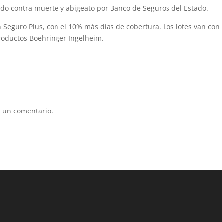
ado contra muerte y abigeato por Banco de Seguros del Estado.
n Seguro Plus, con el 10% más días de cobertura. Los lotes van con
 productos Boehringer Ingelheim.
 un comentario.