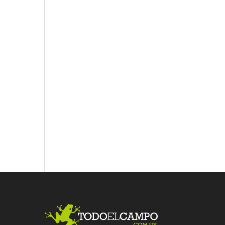
Fac
Twit
Link
ebo
ter
edI