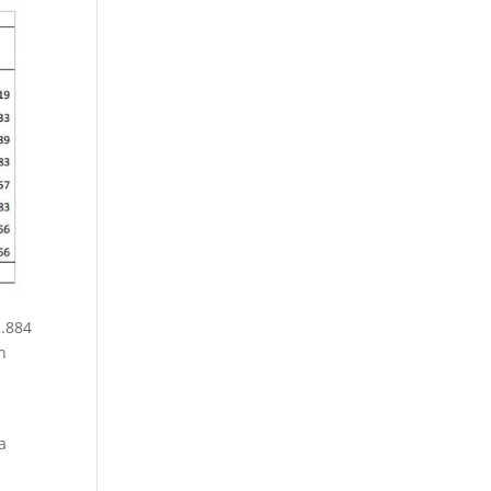
2.884
n
a