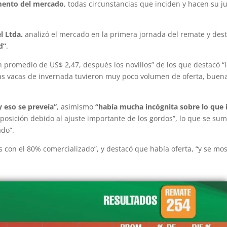
mento del mercado
, todas circunstancias que inciden y hacen su j
l Ltda.
analizó el mercado en la primera jornada del remate y des
d”
.
promedio de US$ 2,47, después los novillos” de los que destacó “
as vacas de invernada tuvieron muy poco volumen de oferta, buen
y eso se preveía”
, asimismo
“había mucha incógnita sobre lo que 
osición debido al ajuste importante de los gordos”, lo que se sum
ado”.
con el 80% comercializado”, y destacó que había oferta, “y se mos