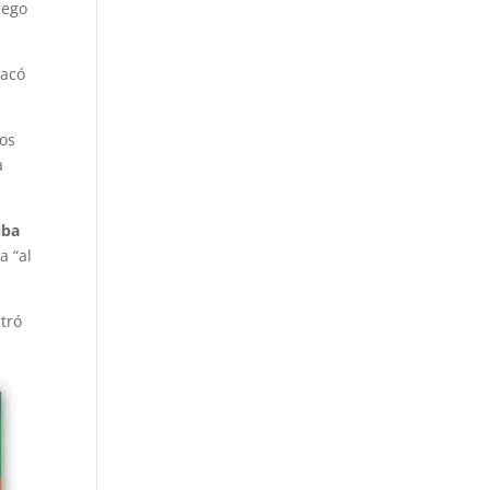
uego
tacó
los
a
iba
a “al
tró