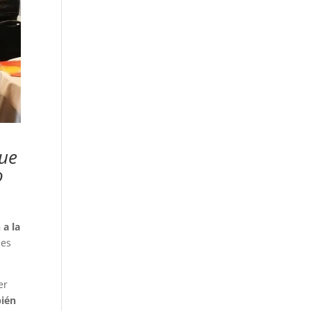
que
o
 a la
jes
er
bién