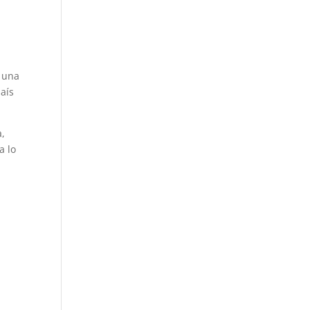
y una
aís
a,
a lo