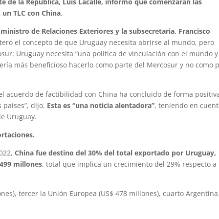
te de la República, Luis Lacalle, informó que comenzarán las
n un TLC con China
.
inistro de Relaciones Exteriores y la subsecretaria, Francisco
eiteró el concepto de que Uruguay necesita abrirse al mundo, pero
sur: Uruguay necesita “una política de vinculación con el mundo 
ería más beneficioso hacerlo como parte del Mercosur y no como p
 acuerdo de factibilidad con China ha concluido de forma positiv
países”, dijo.
Esta es “una noticia alentadora”
, teniendo en cuent
de Uruguay.
ortaciones.
2022,
China fue destino del 30% del total exportado por Uruguay,
.499 millones
, total que implica un crecimiento del 29% respecto a
ones), tercer la Unión Europea (US$ 478 millones), cuarto Argentina