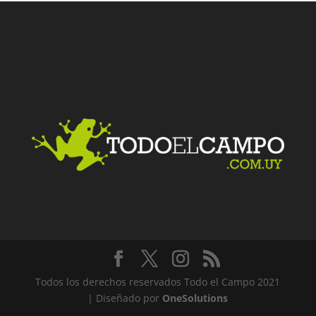
Facebook
Twitter
LinkedIn
Me gusta
Todos los derechos reservados Todo el Campo 2021
| Diseñado por
OneSolutions