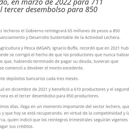
ndo, en marzo de 2022 para 711
l tercer desembolso para 850
es lecheros el Gobierno reintegrará 65 millones de pesos a 850
nanciamiento y Desarrollo Sustentable de la Actividad Lechera.
Agricultura y Pesca (MGAP), Ignacio Buffa, recordó que en 2021 hu
donde se corrigió el hecho de que los productores que nunca había
llos que, habiendo terminado de pagar su deuda, tuvieran que
 se comenzó a devolver el monto excedente.
nte depósitos bancarios cada tres meses.
tuó en diciembre de 2021 y benefició a 610 productores y el segund
ora es el tercer desembolso para 850 productores.
óximos días, llega en un momento importante del sector lechero, qu
s y que hoy se está recuperando, en virtud de la competitividad y l
arca, quien indicó que los reintegros trimestrales seguirán vigentes
gar sus créditos.