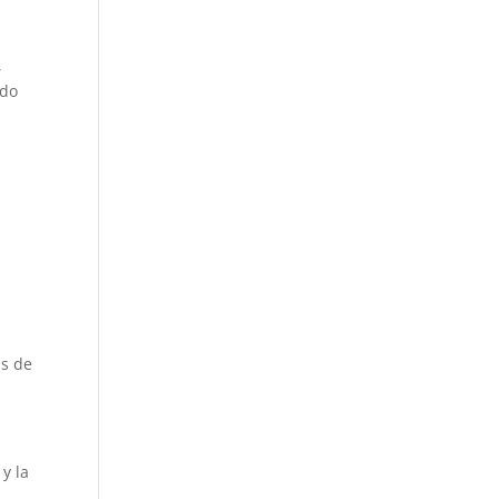
,
ido
as de
y la