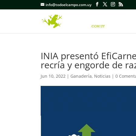
info@todoelcampo.com.uy
INIA presentó EfiCarn
recría y engorde de ra
Jun 10, 2022
|
Ganadería
,
Noticias
|
0 Comenta