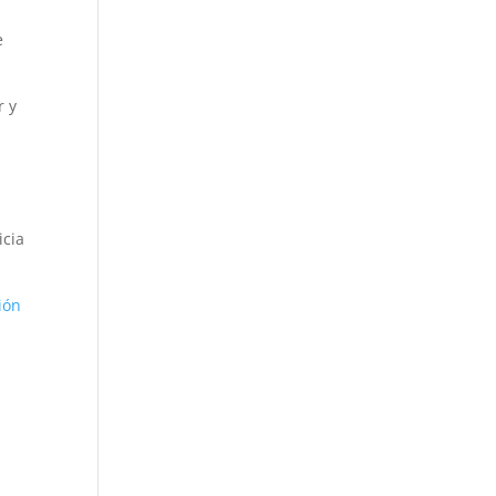
e
r y
icia
ión