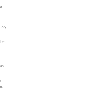
da
lo y
d es
ias
y
as