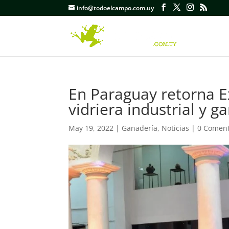
info@todoelcampo.com.uy
En Paraguay retorna 
vidriera industrial y g
May 19, 2022
|
Ganadería
,
Noticias
|
0 Coment