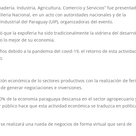
nadería, Industria, Agricultura, Comercio y Servicios” fue presenta
illería Nacional, en un acto con autoridades nacionales y de la
Industrial del Paraguay (UIP), organizadoras del evento.
acó que la expoferia ha sido tradicionalmente la vidriera del desarrol
ño lo mejor de su economía.
ños debido a la pandemia del covid-19, el retorno de esta activida
o.
ción económica de lo sectores productivos con la realización de fer
 de generar negociaciones e inversiones.
el 90% de la economía paraguaya descansa en el sector agropecuario 
r público hace que esta actividad económica se traduzca en polític
 se realizará una rueda de negocios de forma virtual que será de