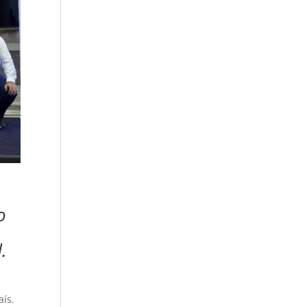
o
.
aís.