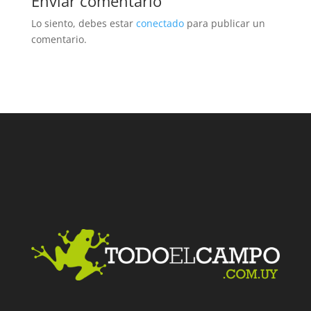
Enviar comentario
Lo siento, debes estar
conectado
para publicar un
comentario.
Facebook
Twitter