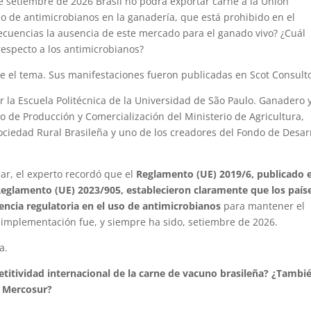
e setiembre de 2026 Brasil no podrá exportar carne a la Unión
o de antimicrobianos en la ganadería, que está prohibido en el
cuencias la ausencia de este mercado para el ganado vivo? ¿Cuál
respecto a los antimicrobianos?
 el tema. Sus manifestaciones fueron publicadas en Scot Consulto
r la Escuela Politécnica de la Universidad de São Paulo. Ganadero 
o de Producción y Comercialización del Ministerio de Agricultura,
ociedad Rural Brasileña y uno de los creadores del Fondo de Desar
zar, el experto recordó que el
Reglamento (UE) 2019/6, publicado 
 Reglamento (UE) 2023/905, establecieron claramente que los país
ncia regulatoria en el uso de antimicrobianos
para mantener el
 implementación fue, y siempre ha sido, setiembre de 2026.
a.
titividad internacional de la carne de vacuno brasileña? ¿Tambi
n Mercosur?