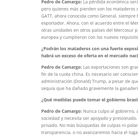
Pedro de Camargo:
La pérdida económica será 
pero quienes más pierden son los mataderos q
GATT, ahora conocida como General, siempre 
exportador. Ahora, con el acuerdo entre el Me
otras unidades en otros países del Mercosur pi
europea y cumplieron con los nuevos requisit
¿Podrán los mataderos con una fuerte exposic
habrá un exceso de oferta en el mercado nacio
Pedro de Camargo:
Las exportaciones son gra
fin de la cuota china. Es necesario ser consci
administración (Donald) Trump, a pesar de qu
sequía que ha dañado gravemente la ganaderí
¿Qué medidas puede tomar el gobierno brasil
Pedro de Camargo:
Nunca culpo al gobierno, a
sociedad y necesita ser apoyado y presionado. 
privado. No más búsquedas de culpas ni polar
transparencia, o no avanzaremos hacia el lug