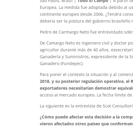
São Paulo, Brasil |
Todo El Campo
| A partir d
Europea. La medida fue adoptada debido al us
continente europeo desde 2006. ¿Tendrá conse
debería ser la postura del gobierno brasileño 
Pedro de Carmargo Neto fue entrevistado sobre
De Camargo Neto es ingeniero civil y doctor po
agricultor durante más de 40 años, exsecretari
Ganadería y Suministros, expresidente de la S
Ganadero (Fundepec).
Para poner el contexto la situación y al comen
2018, y su posterior regulación operativa, el
exportadores necesitarían demostrar equivale
acceso al mercado europeo. La fecha límite de
La siguiente es la entrevista de Scot Consultorí
¿Cómo puede afectar esta decisión a la compe
vieron afectados otros países que conforma