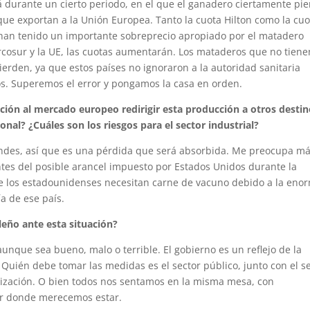
durante un cierto periodo, en el que el ganadero ciertamente pie
ue exportan a la Unión Europea. Tanto la cuota Hilton como la cuo
han tenido un importante sobreprecio apropiado por el matadero
rcosur y la UE, las cuotas aumentarán. Los mataderos que no tiene
erden, ya que estos países no ignoraron a la autoridad sanitaria
os. Superemos el error y pongamos la casa en orden.
ión al mercado europeo redirigir esta producción a otros destin
nal? ¿Cuáles son los riesgos para el sector industrial?
ndes, así que es una pérdida que será absorbida. Me preocupa má
entes del posible arancel impuesto por Estados Unidos durante la
e los estadounidenses necesitan carne de vacuno debido a la eno
a de ese país.
eño ante esta situación?
unque sea bueno, malo o terrible. El gobierno es un reflejo de la
Quién debe tomar las medidas es el sector público, junto con el s
ización. O bien todos nos sentamos en la misma mesa, con
ar donde merecemos estar.