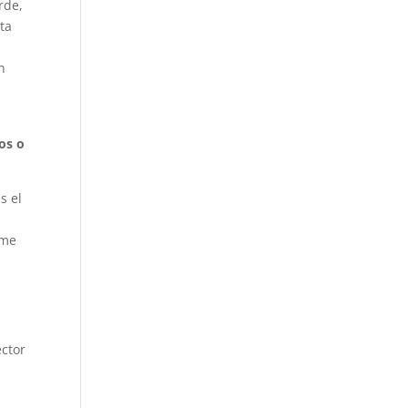
rde,
ta
n
os o
s el
rme
ector