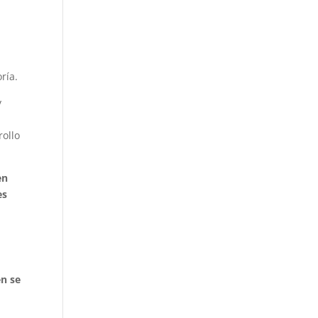
ría.
y
rollo
en
es
én se