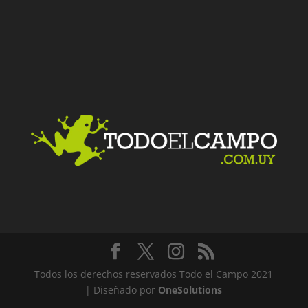
Facebook
Twitter
LinkedIn
Me gusta
Todos los derechos reservados Todo el Campo 2021
| Diseñado por
OneSolutions