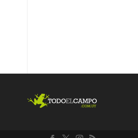
Fac
Twit
Link
ebo
ter
edI
ok
n
Me
gust
a