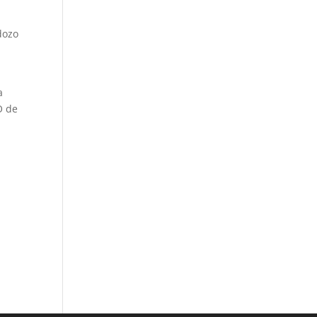
dozo
a
O de