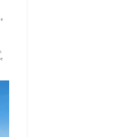
 e
n
de