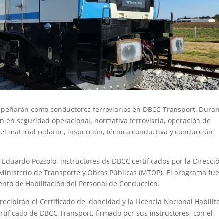
mpeñarán como conductores ferroviarios en DBCC Transport. Dura
ón en seguridad operacional, normativa ferroviaria, operación de
el material rodante, inspección, técnica conductiva y conducción
 Eduardo Pozzolo, instructores de DBCC certificados por la Direcci
 Ministerio de Transporte y Obras Públicas (MTOP). El programa fu
nto de Habilitación del Personal de Conducción.
 recibirán el Certificado de Idoneidad y la Licencia Nacional Habilit
tificado de DBCC Transport, firmado por sus instructores, con el