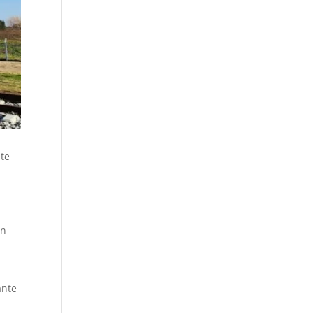
nte
ón
e
ante