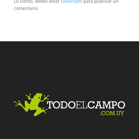
Lo siento, debes estar
conectado
para publicar un
comentario.
Facebook
Twitter
LinkedIn