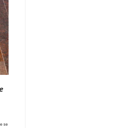
e
a
e se