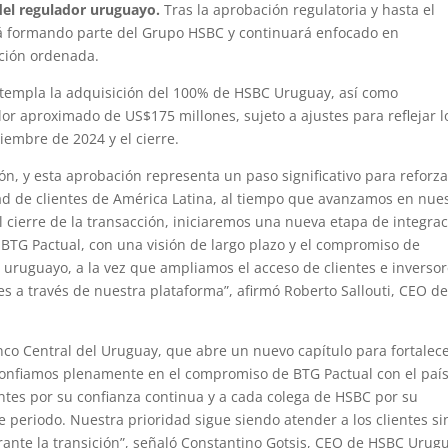
del regulador uruguayo.
Tras la aprobación regulatoria y hasta el
rá formando parte del Grupo HSBC y continuará enfocado en
ición ordenada.
ontempla la adquisición del 100% de HSBC Uruguay, así como
lor aproximado de US$175 millones, sujeto a ajustes para reflejar l
iembre de 2024 y el cierre.
n, y esta aprobación representa un paso significativo para reforza
d de clientes de América Latina, al tiempo que avanzamos en nue
el cierre de la transacción, iniciaremos una nueva etapa de integra
e BTG Pactual, con una visión de largo plazo y el compromiso de
o uruguayo, a la vez que ampliamos el acceso de clientes e inverso
es a través de nuestra plataforma”, afirmó Roberto Sallouti, CEO d
co Central del Uruguay, que abre un nuevo capítulo para fortalece
 Confiamos plenamente en el compromiso de BTG Pactual con el país
ntes por su confianza continua y a cada colega de HSBC por su
e periodo. Nuestra prioridad sigue siendo atender a los clientes si
rante la transición”, señaló Constantino Gotsis, CEO de HSBC Urug