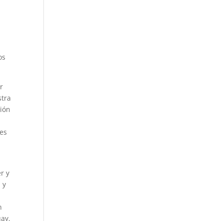
os
r
stra
ción
res
e
r y
 y
n
uay.