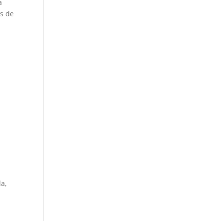
a
is de
da,