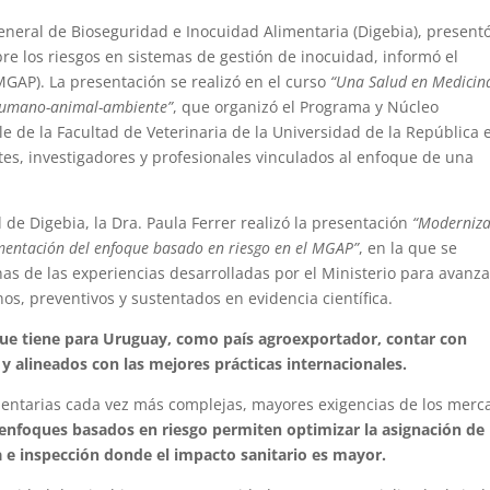
eneral de Bioseguridad e Inocuidad Alimentaria (Digebia), present
e los riesgos en sistemas de gestión de inocuidad, informó el
MGAP). La presentación se realizó en el curso
“Una Salud en Medicin
z humano-animal-ambiente”
, que organizó el Programa y Núcleo
 de la Facultad de Veterinaria de la Universidad de la República e
tes, investigadores y profesionales vinculados al enfoque de una
de Digebia, la Dra. Paula Ferrer realizó la presentación
“Moderniza
ementación del enfoque basado en riesgo en el MGAP”
, en la que se
as de las experiencias desarrolladas por el Ministerio para avanza
os, preventivos y sustentados en evidencia científica.
que tiene para Uruguay, como país agroexportador, contar con
y alineados con las mejores prácticas internacionales.
mentarias cada vez más complejas, mayores exigencias de los merc
 enfoques basados en riesgo permiten optimizar la asignación de
ia e inspección donde el impacto sanitario es mayor.