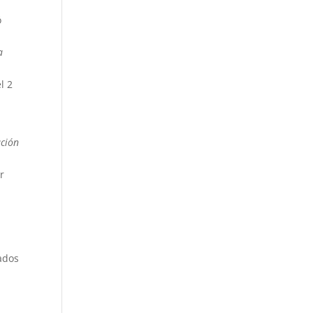
ó
a
l 2
ción
r
ados