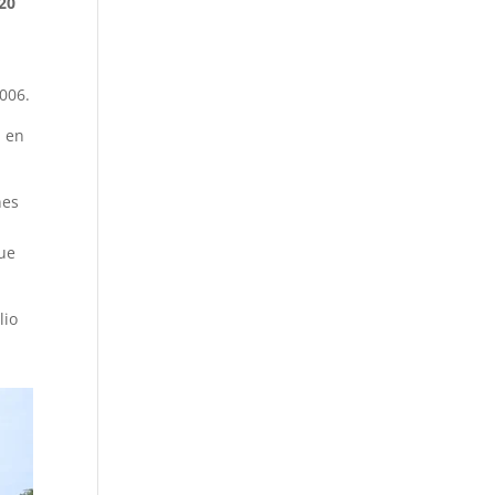
20
006.
l en
nes
que
lio