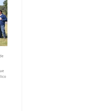
 de
que
lico