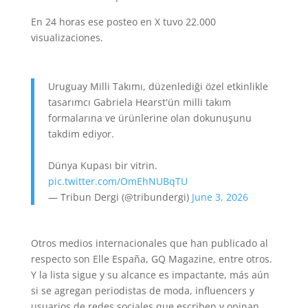
En 24 horas ese posteo en X tuvo 22.000
visualizaciones.
Uruguay Milli Takımı, düzenlediği özel etkinlikle
tasarımcı Gabriela Hearst'ün milli takım
formalarına ve ürünlerine olan dokunuşunu
takdim ediyor.
Dünya Kupası bir vitrin.
pic.twitter.com/OmEhNUBqTU
— Tribun Dergi (@tribundergi)
June 3, 2026
Otros medios internacionales que han publicado al
respecto son Elle España, GQ Magazine, entre otros.
Y la lista sigue y su alcance es impactante, más aún
si se agregan periodistas de moda, influencers y
usuarios de redes sociales que escriben y opinan