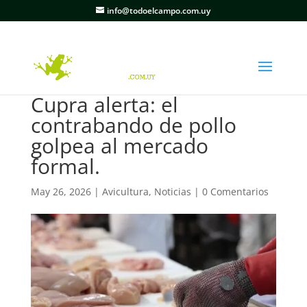
info@todoelcampo.com.uy
Cupra alerta: el
contrabando de pollo
golpea al mercado
formal.
May 26, 2026
|
Avicultura
,
Noticias
|
0 Comentarios