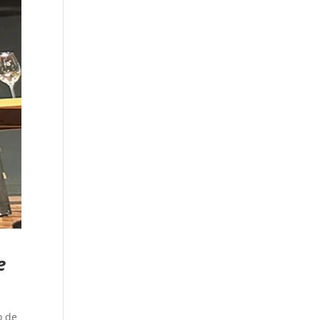
e
o de