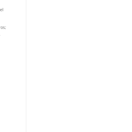
el
ros;
.