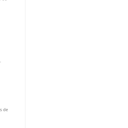
.
os de