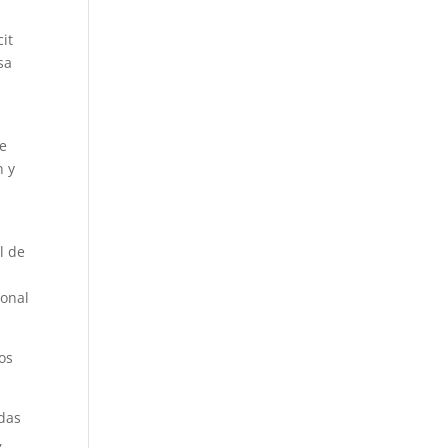
it
sa
se
n y
l de
ional
os
adas
,