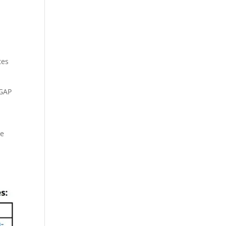
tes
MGAP
te