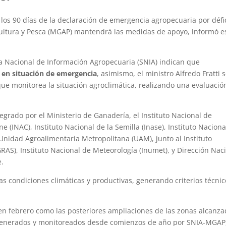
los 90 días de la declaración de emergencia agropecuaria por défic
icultura y Pesca (MGAP) mantendrá las medidas de apoyo, informó e
a Nacional de Información Agropecuaria (SNIA) indican que
s en situación de emergencia
, asimismo, el ministro Alfredo Fratti 
 que monitorea la situación agroclimática, realizando una evaluació
tegrado por el Ministerio de Ganadería, el Instituto Nacional de
ne (INAC), Instituto Nacional de la Semilla (Inase), Instituto Naciona
la Unidad Agroalimentaria Metropolitana (UAM), junto al Instituto
RAS), Instituto Nacional de Meteorología (Inumet), y Dirección Nac
e.
s condiciones climáticas y productivas, generando criterios técnic
en febrero como las posteriores ampliaciones de las zonas alcanz
 generados y monitoreados desde comienzos de año por SNIA-MGAP